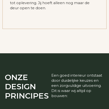
tot oplevering. Jij hoeft alleen nog maar de
deur open te doen.
ONZE
Een goed interieur ontstaat
door duidelijke keuzes en
DESIGN
een zorgvuldige uitvoering.
Dit is waar wij altijd op
PRINCIPES
bouwen: