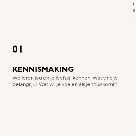
i
s
.
01
KENNISMAKING
We leren jou en je leefstijl kennen. Wat vind je
belangrijk? Wat wil je voelen als je thuiskomt?