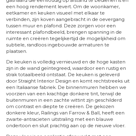
gashaard die eenvoudig op afstand te bedienen is en
een hoog rendement levert. Om de woonkamer,
eetkamer en keuken visueel met elkaar te
verbinden, zijn koven aangebracht in de oevergang
tussen muur en plafond. Deze zorgen voor een
interessant plafondbeeld, brengen spanning in de
ruimte en creëren tegelijkertijd de mogelijkheid om
subtiele, randloos ingebouwde armaturen te
plaatsen.
De keuken is volledig vernieuwd en de hoge kasten
zijn in de wand geïntegreed, waardoor een rustig en
strak totaalbeeld ontstaat. De keuken is geleverd
door Straight Interior Design en komt rechtstreeks uit
een Italiaanse fabriek. De binnenmuren hebben we
voorzien van een krachtige donkere tint, terwijl de
buitenmuren in een zachte wittint zijn geschilderd
om contrast en diepte te creëren. De gekozen
donkere kleur, Railings van Farrow & Ball, heeft een
zwarte-antracieten uitstraling met een blauwe
ondertoon en sluit prachtig aan op de nieuwe vloer.