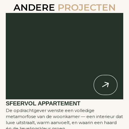
ANDERE
PROJECTEN
SFEERVOL APPARTEMENT
De opdrachtgever wenste een volledige
metamorfose van de woonkamer — een interieur dat
luxe uitstraalt, warm aanvoelt, en waarin een haard
én de lievelingskleur groen