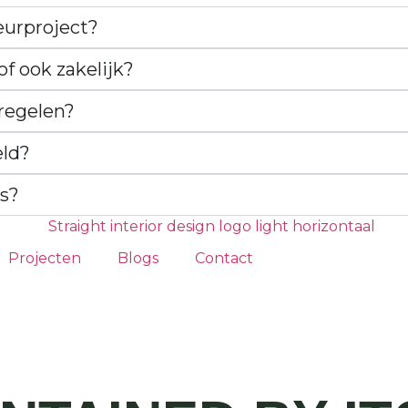
eurproject?
of ook zakelijk?
 regelen?
eld?
is?
Projecten
Blogs
Contact